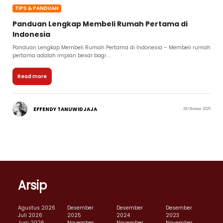
TIPS & PANDUAN
Panduan Lengkap Membeli Rumah Pertama di
Indonesia
Panduan Lengkap Membeli Rumah Pertama di Indonesia – Membeli rumah
pertama adalah impian besar bagi ...
Read more
EFFENDY TANUWIDJAJA
28 Oktober 2025
Arsip
Agustus 2026
Desember
Desember
Desember
Juli 2026
2025
2024
2023
Juni 2026
November
November
November