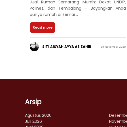
Jual Rumah Semarang Murah: Dekat UNDIP,
Polines, dan Tembalang – Bayangkan Anda
punya rumah di Semar...
Read more
SITI AISYAH AYYA AZ ZAHIR
25 November 2025
Arsip
Agustus 2026
Desembe
Juli 2026
Novembe