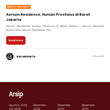
BERITA PROPERTI
Aerium Residence, Hunian Prestisius di Barat
Jakarta
Aerium Residence, Hunian Prestisius di Barat Jakarta – Aerium Permata
Buana atau Aerium Residence me...
Read more
DIDI ARIYANTO
14 Maret 2022
Arsip
Agustus 2026
Desember
Desember
Desember
Juli 2026
2025
2024
2023