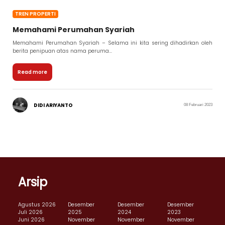
TREN PROPERTI
Memahami Perumahan Syariah
Memahami Perumahan Syariah – Selama ini kita sering dihadirkan oleh
berita penipuan atas nama peruma...
Read more
DIDI ARIYANTO
08 Februari 2023
Arsip
Agustus 2026
Desember
Desember
Desember
Juli 2026
2025
2024
2023
Juni 2026
November
November
November