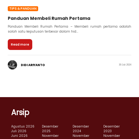
TIPS & PANDUAN
Panduan Membeli Rumah Pertama
Panduan Membeli Rumah Pertama – Membeli rumah pertama adalah
salah satu keputusan terbesar dalam hid...
Read more
DIDI ARIYANTO
30 Juli 2024
Arsip
Agustus 2026
Desember
Desember
Desember
Juli 2026
2025
2024
2023
Juni 2026
November
November
November