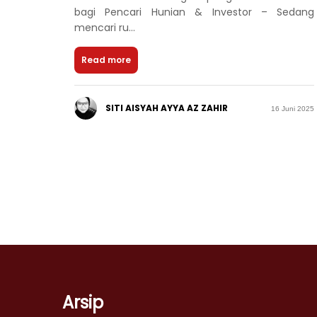
bagi Pencari Hunian & Investor – Sedang
mencari ru...
Read more
SITI AISYAH AYYA AZ ZAHIR
16 Juni 2025
Arsip