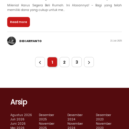
Milenial Harus Segera Beli Rumah. Ini Alasannya! – Bagi yang telah
memiliki dana yang cukup untuk me...
Read more
DIDI ARIYANTO
21 Juli 2025
1
2
3
Arsip
Agustus 2026
Desember
Desember
Desember
Juli 2026
2025
2024
2023
Juni 2026
November
November
November
Mei 2026
2025
2024
2023