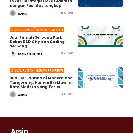
Lokasi Strategis Dekat Jakarta
dengan Fasilitas Lengkap
untuk Hunian dan Investasi
31 Juli 2026
ADMIN
DIJUAL RUMAH
BERITA PROPERTI
Jual Rumah Serpong Park
Dekat BSD City dan Gading
Serpong
31 Juli 2026
REGINA N. HELNAZ
DIJUAL RUMAH
BERITA PROPERTI
Jual Beli Rumah di Modernland
Tangerang: Hunian Eksklusif di
Kota Modern yang Terus
Berkembang
31 Juli 2026
ADMIN
Arsip