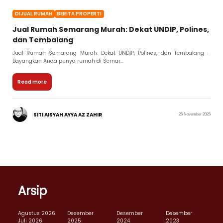
DIJUAL RUMAH
BERITA PROPERTI
Jual Rumah Semarang Murah: Dekat UNDIP, Polines,
dan Tembalang
Jual Rumah Semarang Murah: Dekat UNDIP, Polines, dan Tembalang –
Bayangkan Anda punya rumah di Semar...
Read more
SITI AISYAH AYYA AZ ZAHIR
25 November 2025
Arsip
Agustus 2026
Desember
Desember
Desember
Juli 2026
2025
2024
2023