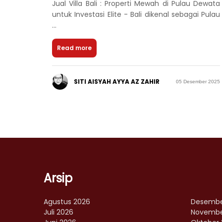
Jual Villa Bali : Properti Mewah di Pulau Dewata
untuk Investasi Elite - Bali dikenal sebagai Pulau
...
Read more
SITI AISYAH AYYA AZ ZAHIR
05 Desember 2025
Arsip
Agustus 2026
Desembe
Juli 2026
Novembe