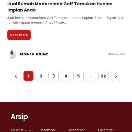
Jual Rumah Modernland Golf Temukan Hunian
Impian Anda
Jual Rumah Modernland Golf Temukan Hunian Impian Anda - Seperti apa
rumah impian menurut Anda? Apaka...
Read more
REGINA N. HELNAZ
04 Agustus 2026
1
2
3
4
5
…
22
Arsip
Agustus 2026
Desember
Desember
Desember