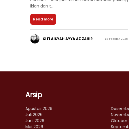
iklan dan t...
Read more
SITI AISYAH AYYA AZ ZAHIR
18 Februari 2026
Arsip
Agustus 2026
Desembe
Juli 2026
Novembe
Juni 2026
Oktober 
Mei 2026
Septemb