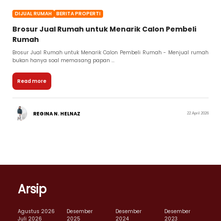
DIJUAL RUMAH
BERITA PROPERTI
Brosur Jual Rumah untuk Menarik Calon Pembeli
Rumah
Brosur Jual Rumah untuk Menarik Calon Pembeli Rumah - Menjual rumah
bukan hanya soal memasang papan ...
Read more
REGINA N. HELNAZ
22 April 2026
Arsip
Agustus 2026
Desember
Desember
Desember
Juli 2026
2025
2024
2023