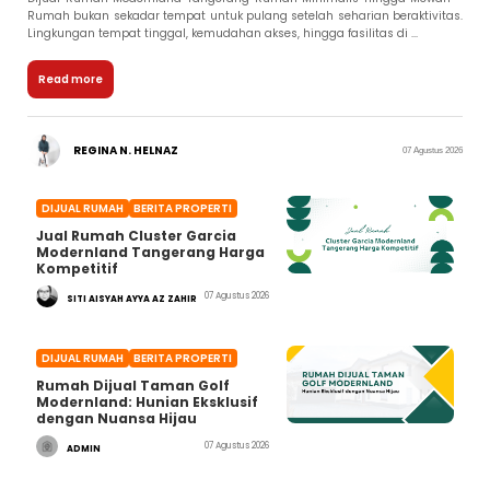
Rumah bukan sekadar tempat untuk pulang setelah seharian beraktivitas.
Lingkungan tempat tinggal, kemudahan akses, hingga fasilitas di ...
Read more
REGINA N. HELNAZ
07 Agustus 2026
DIJUAL RUMAH
BERITA PROPERTI
Jual Rumah Cluster Garcia
Modernland Tangerang Harga
Kompetitif
07 Agustus 2026
SITI AISYAH AYYA AZ ZAHIR
DIJUAL RUMAH
BERITA PROPERTI
Rumah Dijual Taman Golf
Modernland: Hunian Eksklusif
dengan Nuansa Hijau
07 Agustus 2026
ADMIN