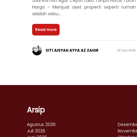
Jual Rumah Agar Cepat Laku Tanpa Harus Turun
Harga - Menjual aset properti seperti rumah
adalah sebu...
Read more
SITI AISYAH AYYA AZ ZAHIR
30 Juni 2026
Arsip
Agustus 2026
Desembe
Juli 2026
Novembe