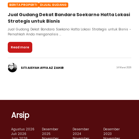
BERITA PROPERTI
DIJUAL GUDANG
Jual Gudang Dekat Bandara Soekarno Hatta Lokasi
Strategis untuk Bisnis
Jual Gudang Dekat Bandara Soekano Hatta Lokasi Strategis untuk Bisnis -
Pernahkah Anda menganalisis ...
Read more
SITI AISYAH AYYA AZ ZAHIR
14 Maret 2026
Arsip
Agustus 2026
Desember
Desember
Desember
Juli 2026
2025
2024
2023
Juni 2026
November
November
November