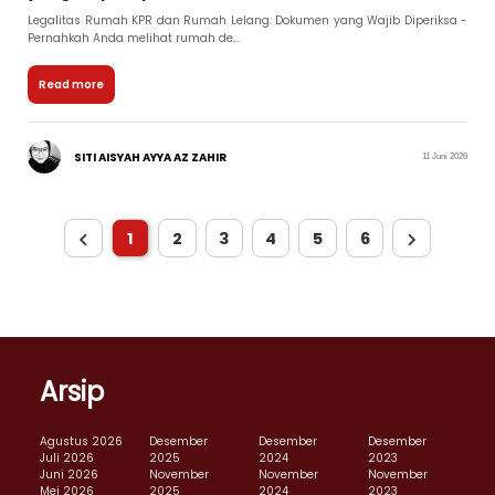
Legalitas Rumah KPR dan Rumah Lelang: Dokumen yang Wajib Diperiksa -
Pernahkah Anda melihat rumah de...
Read more
SITI AISYAH AYYA AZ ZAHIR
11 Juni 2026
1
2
3
4
5
6
Arsip
Agustus 2026
Desember
Desember
Desember
Juli 2026
2025
2024
2023
Juni 2026
November
November
November
Mei 2026
2025
2024
2023