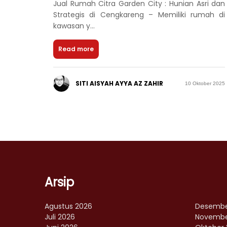
Jual Rumah Citra Garden City : Hunian Asri dan
Strategis di Cengkareng – Memiliki rumah di
kawasan y...
Read more
SITI AISYAH AYYA AZ ZAHIR
10 Oktober 2025
Arsip
Agustus 2026
Desembe
Juli 2026
Novembe