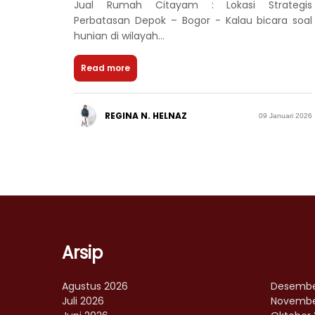
Jual Rumah Citayam : Lokasi Strategis
Perbatasan Depok – Bogor - Kalau bicara soal
hunian di wilayah...
Read more
REGINA N. HELNAZ
09 Januari 2026
Arsip
Agustus 2026
Desembe
Juli 2026
Novembe