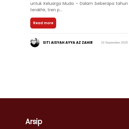
untuk Keluarga Muda – Dalam beberapa tahun
terakhir, tren p...
Read more
SITI AISYAH AYYA AZ ZAHIR
10 September 2025
Arsip