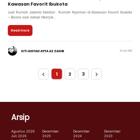
Kawasan Favorit Ibukota
Jual Rumah Jakarta Selatan : Rumah Nyaman di Kawasan Favorit Ibukota
– Bicara soal Jaksel lifestyle ...
Read more
SITI AISYAH AYYA AZ ZAHIR
23 Juli 2025
1
2
3
Arsip
Agustus 2026
Desember
Desember
Desember
Juli 2026
2025
2024
2023