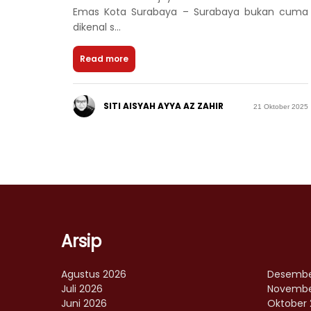
Emas Kota Surabaya – Surabaya bukan cuma
dikenal s...
Read more
SITI AISYAH AYYA AZ ZAHIR
21 Oktober 2025
Arsip
Agustus 2026
Desembe
Juli 2026
Novembe
Juni 2026
Oktober 