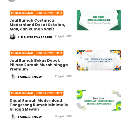
DIJUAL RUMAH
BERITA PROPERTI
Jual Rumah Costarica
Modernland Dekat Sekolah,
Mall, dan Rumah Sakit
10 Agustus 2026
SITI AISYAH AYYA AZ ZAHIR
DIJUAL RUMAH
BERITA PROPERTI
Jual Rumah Bekas Depok
Pilihan Rumah Murah hingga
Premium
10 Agustus 2026
REGINA N. HELNAZ
DIJUAL RUMAH
BERITA PROPERTI
Dijual Rumah Modernland
Tangerang Rumah Minimalis
hingga Mewah
07 Agustus 2026
REGINA N. HELNAZ