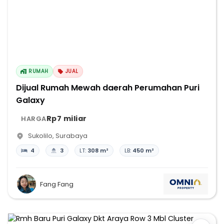
RUMAH
JUAL
Dijual Rumah Mewah daerah Perumahan Puri
Galaxy
Rp7 miliar
HARGA
Sukolilo
,
Surabaya
4
3
LT:
308 m²
LB:
450 m²
Fang Fang