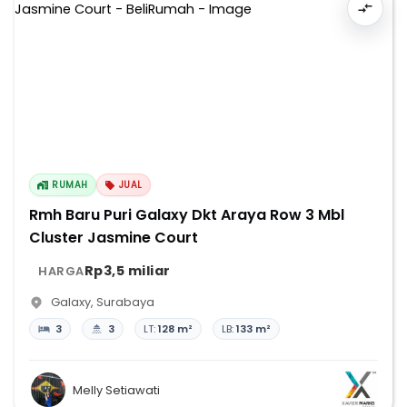
RUMAH
JUAL
Rmh Baru Puri Galaxy Dkt Araya Row 3 Mbl
Cluster Jasmine Court
Rp3,5 miliar
HARGA
Galaxy
,
Surabaya
3
3
LT:
128 m²
LB:
133 m²
Melly Setiawati