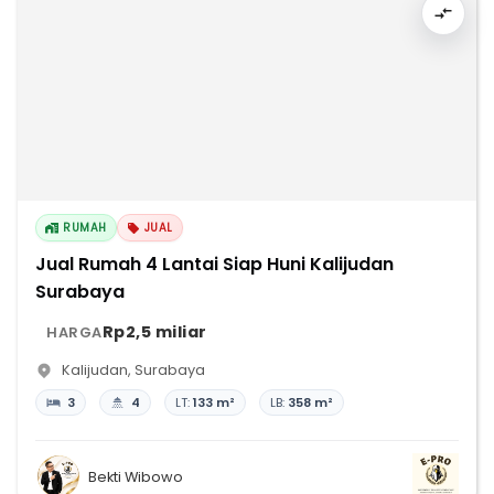
RUMAH
JUAL
Jual Rumah 4 Lantai Siap Huni Kalijudan
Surabaya
Rp2,5 miliar
HARGA
Kalijudan
,
Surabaya
3
4
LT:
133 m²
LB:
358 m²
Bekti Wibowo