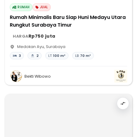
RUMAH
JUAL
Rumah Minimalis Baru Siap Huni Medayu Utara
Rungkut Surabaya Timur
Rp750 juta
HARGA
Medokan Ayu
,
Surabaya
3
2
LT:
100 m²
LB:
70 m²
Bekti Wibowo