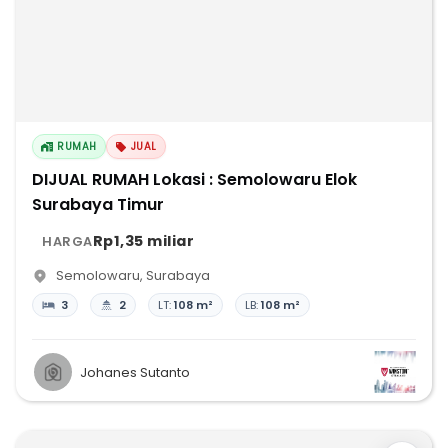
RUMAH
JUAL
DIJUAL RUMAH Lokasi : Semolowaru Elok
Surabaya Timur
Rp1,35 miliar
HARGA
Semolowaru
,
Surabaya
3
2
LT:
108 m²
LB:
108 m²
Johanes Sutanto