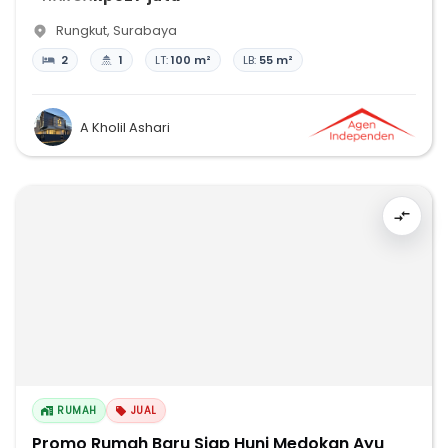
Rungkut
,
Surabaya
2
1
LT:
100 m²
LB:
55 m²
A Kholil Ashari
RUMAH
JUAL
Promo Rumah Baru Siap Huni Medokan Ayu