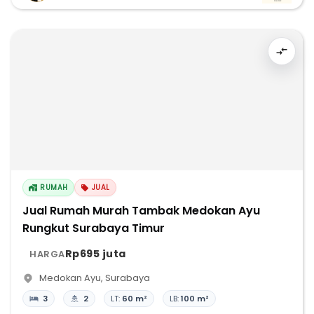
RUMAH
JUAL
Jual Rumah Murah Tambak Medokan Ayu
Rungkut Surabaya Timur
Rp695 juta
HARGA
Medokan Ayu
,
Surabaya
3
2
LT:
60 m²
LB:
100 m²