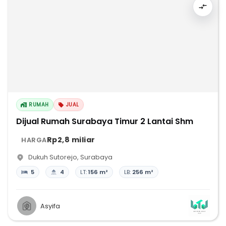
RUMAH
JUAL
Dijual Rumah Surabaya Timur 2 Lantai Shm
Rp2,8 miliar
HARGA
Dukuh Sutorejo
,
Surabaya
5
4
LT:
156 m²
LB:
256 m²
Asyifa