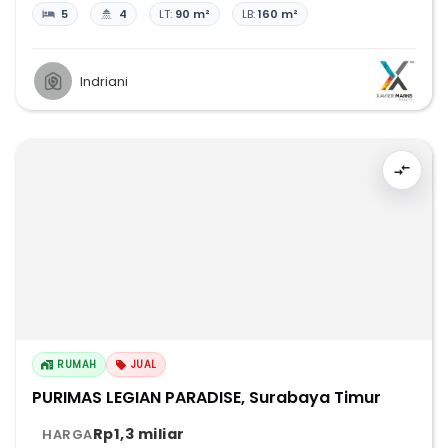
5
4
LT:
90 m²
LB:
160 m²
Indriani
RUMAH
JUAL
PURIMAS LEGIAN PARADISE, Surabaya Timur
Rp1,3 miliar
HARGA