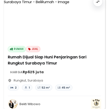
RUMAH
JUAL
Rumah Dijual Siap Huni Penjaringan Sari
Rungkut Surabaya Timur
Rp625 juta
HARGA
Rungkut
,
Surabaya
2
1
LT:
52 m²
LB:
45 m²
Bekti Wibowo