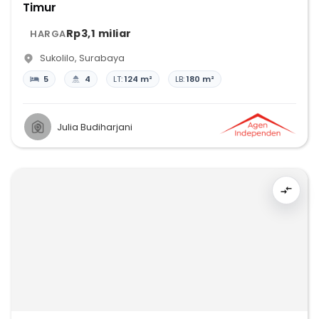
Timur
Rp3,1 miliar
HARGA
Sukolilo
,
Surabaya
5
4
LT:
124 m²
LB:
180 m²
Julia Budiharjani