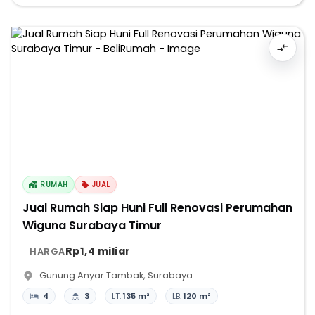
RUMAH
JUAL
Jual Rumah Siap Huni Full Renovasi Perumahan
Wiguna Surabaya Timur
Rp1,4 miliar
HARGA
Gunung Anyar Tambak
,
Surabaya
4
3
LT:
135 m²
LB:
120 m²