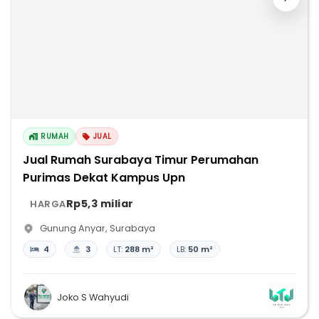
RUMAH
JUAL
Jual Rumah Surabaya Timur Perumahan
Purimas Dekat Kampus Upn
Rp5,3 miliar
HARGA
Gunung Anyar
,
Surabaya
4
3
LT:
288 m²
LB:
50 m²
Joko S Wahyudi