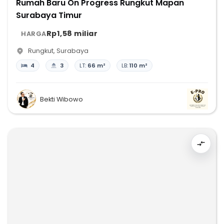
Rumah Baru On Progress Rungkut Mapan
Surabaya Timur
Rp1,58 miliar
HARGA
Rungkut
,
Surabaya
4
3
LT:
66 m²
LB:
110 m²
Bekti Wibowo