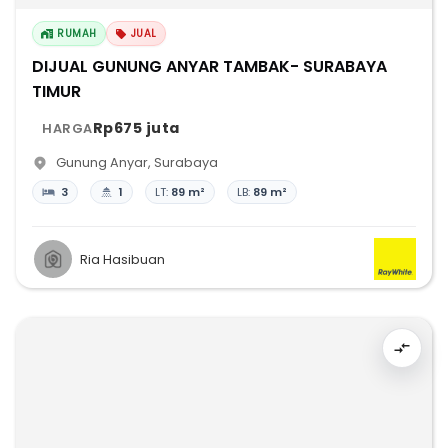
RUMAH
JUAL
DIJUAL GUNUNG ANYAR TAMBAK- SURABAYA
TIMUR
Rp675 juta
HARGA
Gunung Anyar
,
Surabaya
3
1
LT:
89 m²
LB:
89 m²
Ria Hasibuan