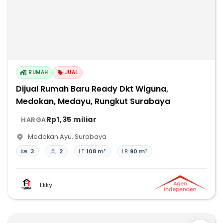
RUMAH
JUAL
Dijual Rumah Baru Ready Dkt Wiguna,
Medokan, Medayu, Rungkut Surabaya
Rp1,35 miliar
HARGA
Medokan Ayu
,
Surabaya
3
2
LT:
108 m²
LB:
90 m²
Ekky