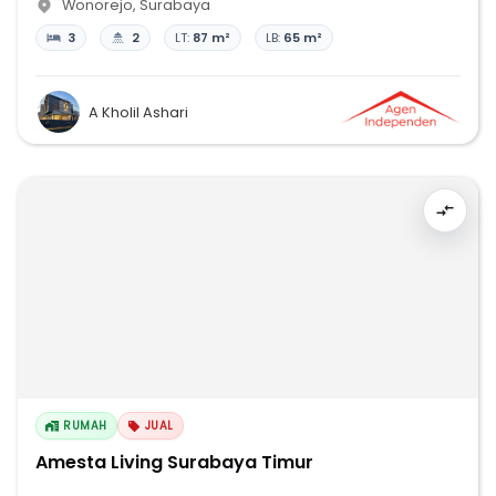
Wonorejo
,
Surabaya
3
2
LT:
87 m²
LB:
65 m²
A Kholil Ashari
RUMAH
JUAL
Amesta Living Surabaya Timur