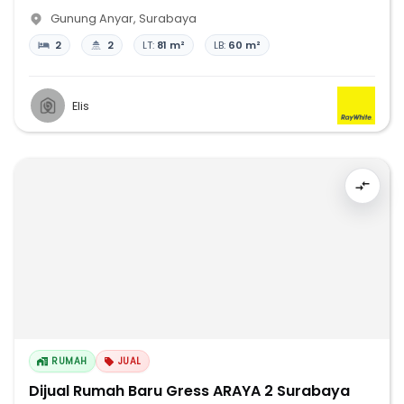
Gunung Anyar
,
Surabaya
2
2
LT:
81 m²
LB:
60 m²
Elis
RUMAH
JUAL
Dijual Rumah Baru Gress ARAYA 2 Surabaya