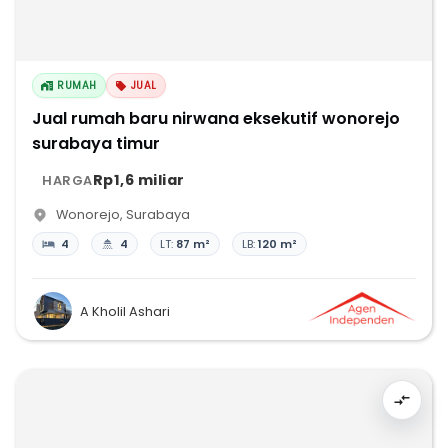
RUMAH
JUAL
Jual rumah baru nirwana eksekutif wonorejo
surabaya timur
Rp1,6 miliar
HARGA
Wonorejo
,
Surabaya
4
4
LT:
87 m²
LB:
120 m²
A Kholil Ashari