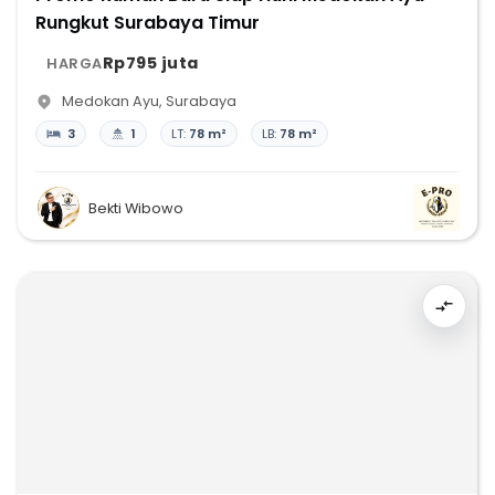
Rungkut Surabaya Timur
Rp795 juta
HARGA
Medokan Ayu
,
Surabaya
3
1
LT:
78 m²
LB:
78 m²
Bekti Wibowo