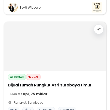
Bekti Wibowo
RUMAH
JUAL
Dijual rumah Rungkut Asri surabaya timur.
Rp1,75 miliar
HARGA
Rungkut
,
Surabaya
6
2
LT:
120 m²
LB:
120 m²