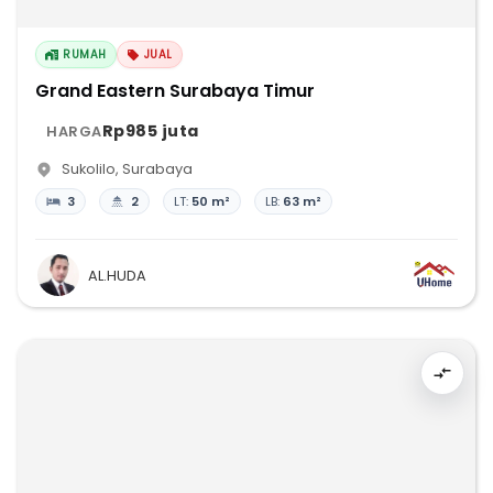
RUMAH
JUAL
Grand Eastern Surabaya Timur
Rp985 juta
HARGA
Sukolilo
,
Surabaya
3
2
LT:
50 m²
LB:
63 m²
AL.HUDA