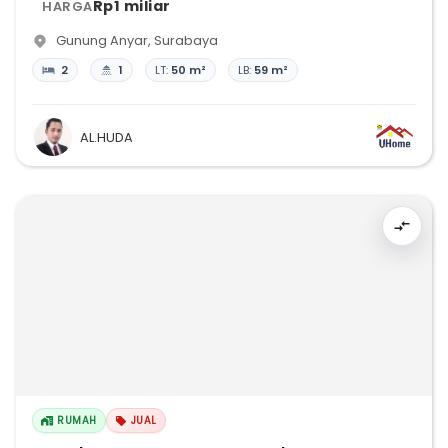
Rp1 miliar
HARGA
Gunung Anyar
,
Surabaya
2
1
LT:
50 m²
LB:
59 m²
AL.HUDA
RUMAH
JUAL