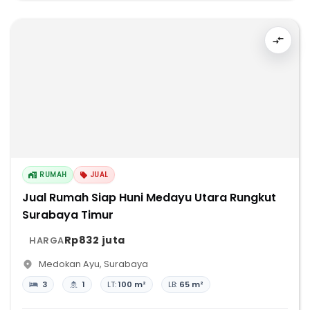
RUMAH
JUAL
Jual Rumah Siap Huni Medayu Utara Rungkut
Surabaya Timur
Rp832 juta
HARGA
Medokan Ayu
,
Surabaya
3
1
LT:
100 m²
LB:
65 m²