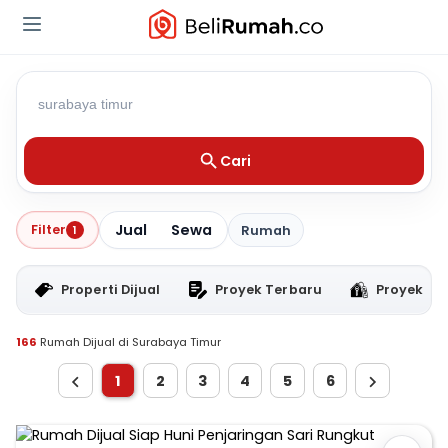
Cari
Jual
Sewa
Filter
1
Rumah
Properti Dijual
Proyek Terbaru
Proyek RT
166
Rumah Dijual di Surabaya Timur
1
2
3
4
5
6