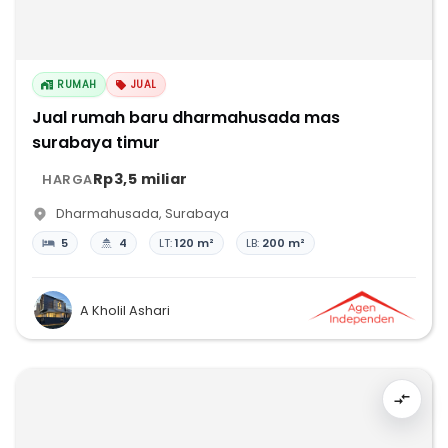
RUMAH
JUAL
Jual rumah baru dharmahusada mas
surabaya timur
Rp3,5 miliar
HARGA
Dharmahusada
,
Surabaya
5
4
LT:
120 m²
LB:
200 m²
A Kholil Ashari