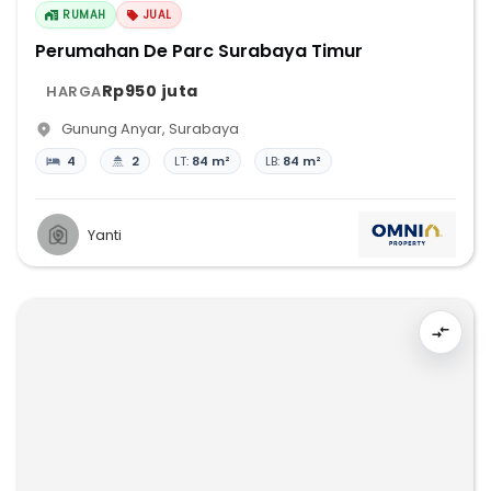
RUMAH
JUAL
Perumahan De Parc Surabaya Timur
Rp950 juta
HARGA
Gunung Anyar
,
Surabaya
4
2
LT:
84 m²
LB:
84 m²
Yanti