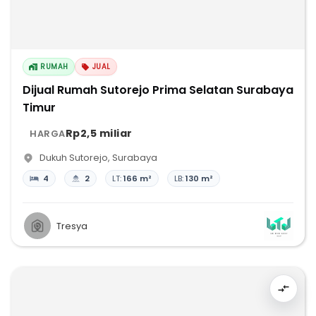
RUMAH
JUAL
Dijual Rumah Sutorejo Prima Selatan Surabaya
Timur
Rp2,5 miliar
HARGA
Dukuh Sutorejo
,
Surabaya
4
2
LT:
166 m²
LB:
130 m²
Tresya