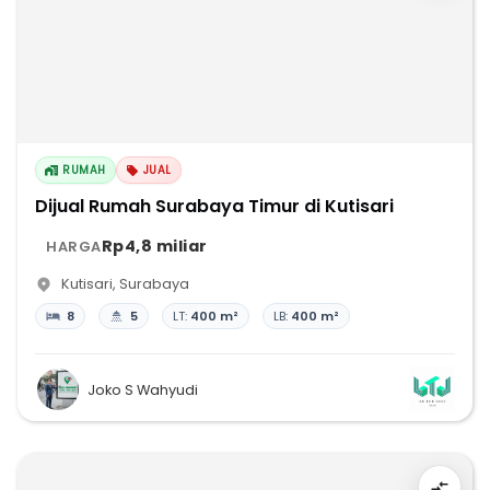
RUMAH
JUAL
Dijual Rumah Surabaya Timur di Kutisari
Rp4,8 miliar
HARGA
Kutisari
,
Surabaya
8
5
LT:
400 m²
LB:
400 m²
Joko S Wahyudi