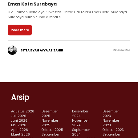
Emas Kota Surabaya
Jual Rumah Kertajaya : Investasi Cerdas di Lokasi Emas Kota Surabaya –
Surabaya bukan cuma dikenal s...
Read more
SITI AISYAH AYYA AZ ZAHIR
21 Oktober 2025
Arsip
Agustus 2026
Desember
Desember
Desember
Juli 2026
2025
2024
2023
Juni 2026
November
November
November
Mei 2026
2025
2024
2023
April 2026
Oktober 2025
September
Oktober 2023
Maret 2026
September
2024
September