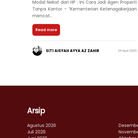
Modal Nekat dari HP : Ini Cara Jadi Agen Properti
Tanpa Kantor – “Kementerian Ketenagakerjaan
mencat...
Read more
SITI AISYAH AYYA AZ ZAHIR
25 April 2025
Arsip
Agustus 2026
Desembe
Juli 2026
Novembe