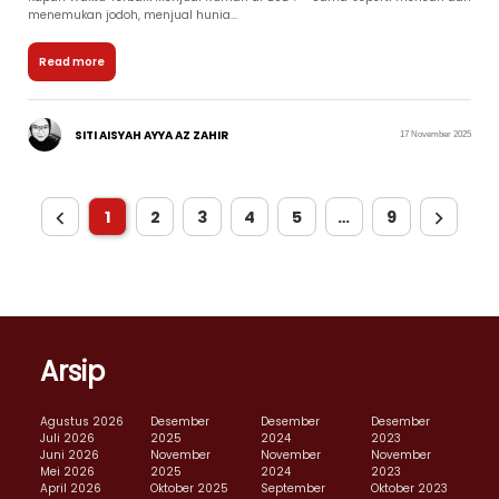
menemukan jodoh, menjual hunia...
Read more
SITI AISYAH AYYA AZ ZAHIR
17 November 2025
1
2
3
4
5
…
9
Arsip
Agustus 2026
Desember
Desember
Desember
Juli 2026
2025
2024
2023
Juni 2026
November
November
November
Mei 2026
2025
2024
2023
April 2026
Oktober 2025
September
Oktober 2023