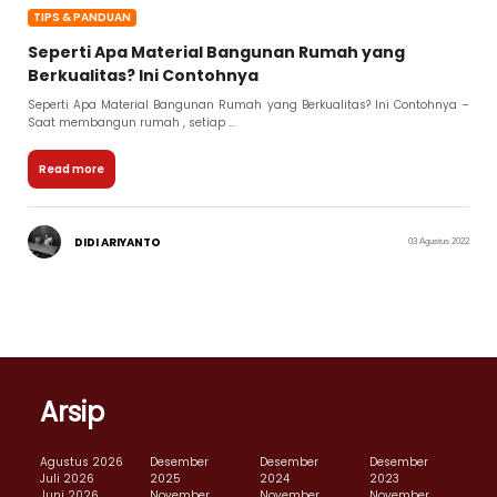
TIPS & PANDUAN
Seperti Apa Material Bangunan Rumah yang
Berkualitas? Ini Contohnya
Seperti Apa Material Bangunan Rumah yang Berkualitas? Ini Contohnya –
Saat membangun rumah , setiap ...
Read more
DIDI ARIYANTO
03 Agustus 2022
Arsip
Agustus 2026
Desember
Desember
Desember
Juli 2026
2025
2024
2023
Juni 2026
November
November
November