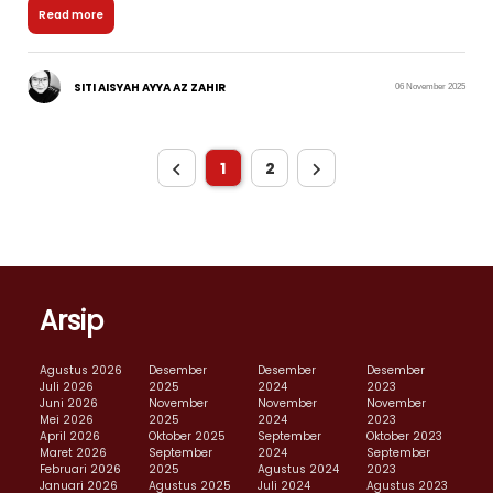
Read more
SITI AISYAH AYYA AZ ZAHIR
06 November 2025
1
2
Arsip
Agustus 2026
Desember
Desember
Desember
Juli 2026
2025
2024
2023
Juni 2026
November
November
November
Mei 2026
2025
2024
2023
April 2026
Oktober 2025
September
Oktober 2023
Maret 2026
September
2024
September
Februari 2026
2025
Agustus 2024
2023
Januari 2026
Agustus 2025
Juli 2024
Agustus 2023