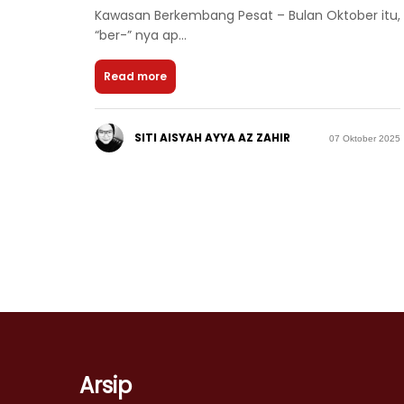
Kawasan Berkembang Pesat – Bulan Oktober itu,
“ber-” nya ap...
Read more
SITI AISYAH AYYA AZ ZAHIR
07 Oktober 2025
Arsip