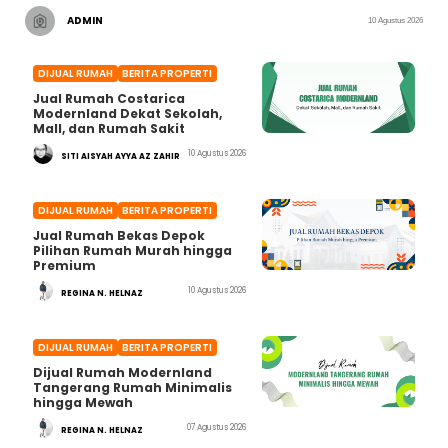
ADMIN
10 Agustus 2026
DIJUAL RUMAH
BERITA PROPERTI
Jual Rumah Costarica
Modernland Dekat Sekolah,
Mall, dan Rumah Sakit
10 Agustus 2026
SITI AISYAH AYYA AZ ZAHIR
DIJUAL RUMAH
BERITA PROPERTI
Jual Rumah Bekas Depok
Pilihan Rumah Murah hingga
Premium
10 Agustus 2026
REGINA N. HELNAZ
DIJUAL RUMAH
BERITA PROPERTI
Dijual Rumah Modernland
Tangerang Rumah Minimalis
hingga Mewah
07 Agustus 2026
REGINA N. HELNAZ