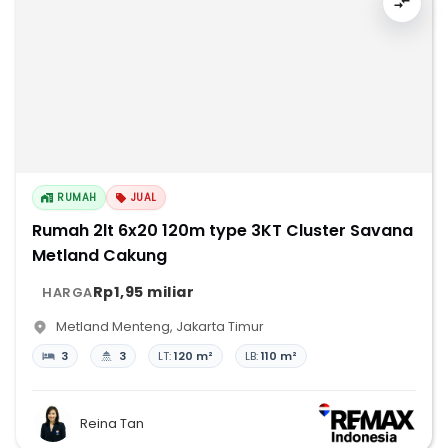
RUMAH
JUAL
Rumah 2lt 6x20 120m type 3KT Cluster Savana
Metland Cakung
Rp1,95 miliar
HARGA
Metland Menteng
,
Jakarta Timur
3
3
LT:
120 m²
LB:
110 m²
Reina Tan