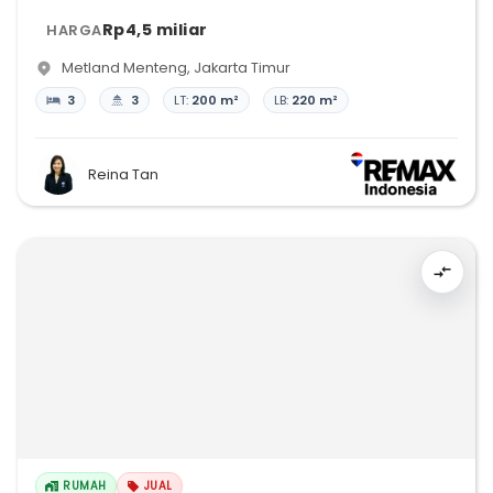
Rp4,5 miliar
HARGA
Metland Menteng
,
Jakarta Timur
3
3
LT:
200 m²
LB:
220 m²
Reina Tan
RUMAH
JUAL