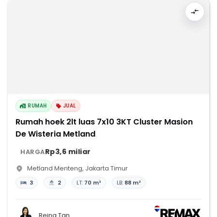
RUMAH
JUAL
Rumah hoek 2lt luas 7x10 3KT Cluster Masion
De Wisteria Metland
Rp3,6 miliar
HARGA
Metland Menteng
,
Jakarta Timur
3
2
LT:
70 m²
LB:
88 m²
Reina Tan