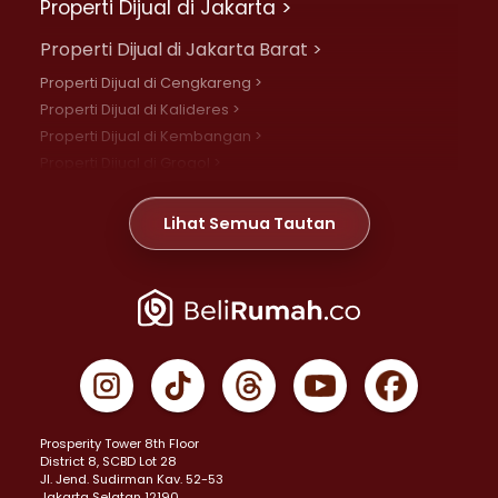
Properti Dijual di Jakarta >
Properti Dijual di Jakarta Barat >
Properti Dijual di Cengkareng >
Properti Dijual di Kalideres >
Properti Dijual di Kembangan >
Properti Dijual di Grogol >
Properti Dijual di Daan Mogot >
Properti Dijual di Meruya >
Lihat Semua Tautan
Properti Dijual di Jelambar >
Properti Dijual di Joglo >
Properti Dijual di Jakarta Pusat >
Properti Dijual di Cempaka Putih >
Properti Dijual di Gambir >
Properti Dijual di Johar Baru >
Properti Dijual di Kemayoran >
Prosperity Tower 8th Floor
Properti Dijual di Menteng >
District 8, SCBD Lot 28
Properti Dijual di Senen >
JI. Jend. Sudirman Kav. 52-53
Jakarta Selatan 12190