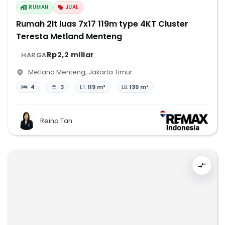
RUMAH
JUAL
Rumah 2lt luas 7x17 119m type 4KT Cluster
Teresta Metland Menteng
Rp2,2 miliar
HARGA
Metland Menteng
,
Jakarta Timur
4
3
LT:
119 m²
LB:
139 m²
Reina Tan