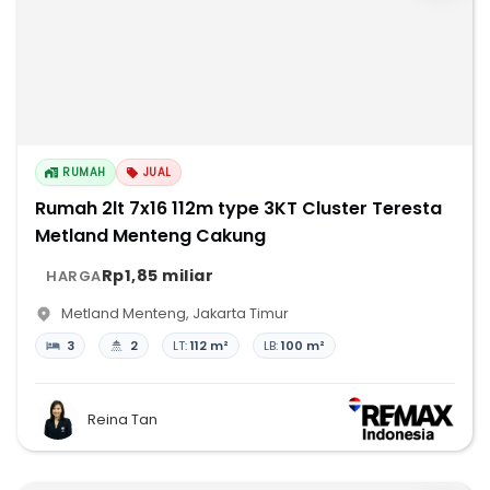
RUMAH
JUAL
Rumah 2lt 7x16 112m type 3KT Cluster Teresta
Metland Menteng Cakung
Rp1,85 miliar
HARGA
Metland Menteng
,
Jakarta Timur
3
2
LT:
112 m²
LB:
100 m²
Reina Tan