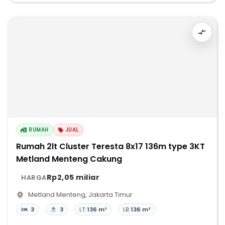
RUMAH
JUAL
Rumah 2lt Cluster Teresta 8x17 136m type 3KT
Metland Menteng Cakung
Rp2,05 miliar
HARGA
Metland Menteng
,
Jakarta Timur
3
3
LT:
136 m²
LB:
136 m²