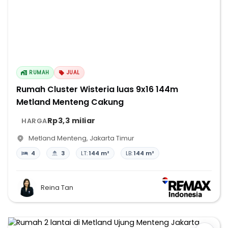
RUMAH
JUAL
Rumah Cluster Wisteria luas 9x16 144m
Metland Menteng Cakung
Rp3,3 miliar
HARGA
Metland Menteng
,
Jakarta Timur
4
3
LT:
144 m²
LB:
144 m²
Reina Tan