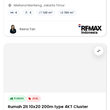
Metland Menteng
,
Jakarta Timur
4
3
LT:
120 m²
LB:
150 m²
Reina Tan
RUMAH
JUAL
Rumah 2lt 10x20 200m type 4KT Cluster