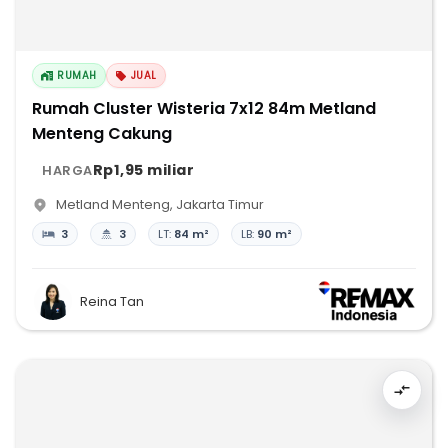
RUMAH
JUAL
Rumah Cluster Wisteria 7x12 84m Metland
Menteng Cakung
Rp1,95 miliar
HARGA
Metland Menteng
,
Jakarta Timur
3
3
LT:
84 m²
LB:
90 m²
Reina Tan