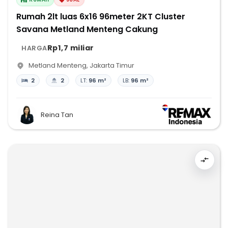
Rumah 2lt luas 6x16 96meter 2KT Cluster
Savana Metland Menteng Cakung
Rp1,7 miliar
HARGA
Metland Menteng
,
Jakarta Timur
2
2
LT:
96 m²
LB:
96 m²
Reina Tan