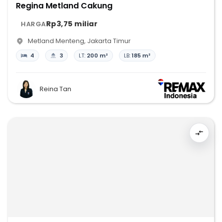
Regina Metland Cakung
Rp3,75 miliar
HARGA
Metland Menteng
,
Jakarta Timur
4
3
LT:
200 m²
LB:
185 m²
Reina Tan