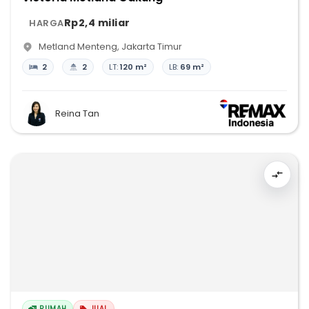
Rp2,4 miliar
HARGA
Metland Menteng
,
Jakarta Timur
2
2
LT:
120 m²
LB:
69 m²
Reina Tan
RUMAH
JUAL