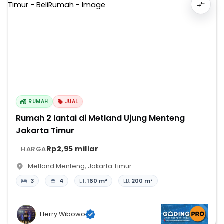
RUMAH
JUAL
Rumah 2 lantai di Metland Ujung Menteng
Jakarta Timur
Rp2,95 miliar
HARGA
Metland Menteng
,
Jakarta Timur
3
4
LT:
160 m²
LB:
200 m²
Herry Wibowo