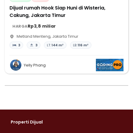
Dijual rumah Hook Siap Huni di Wisteria,
Cakung, Jakarta Timur
Rp3,8 miliar
HARGA
Metland Menteng
,
Jakarta Timur
3
3
LT:
144 m²
LB:
116 m²
Yelly Phang
Properti Dijual