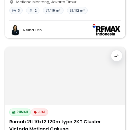
Metland Menteng
,
Jakarta Timur
3
2
LT:
119 m²
LB:
112 m²
Reina Tan
RUMAH
JUAL
Rumah 2lt 10x12 120m type 2KT Cluster
Victoria Metland Cakung