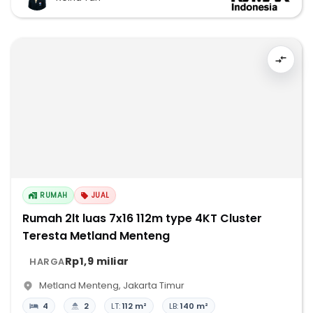
RUMAH
JUAL
Rumah 2lt luas 7x16 112m type 4KT Cluster
Teresta Metland Menteng
Rp1,9 miliar
HARGA
Metland Menteng
,
Jakarta Timur
4
2
LT:
112 m²
LB:
140 m²