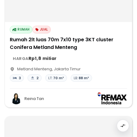
RUMAH
JUAL
Rumah 2lt luas 70m 7x10 type 3KT cluster
Conifera Metland Menteng
Rp1,8 miliar
HARGA
Metland Menteng
,
Jakarta Timur
3
2
LT:
70 m²
LB:
88 m²
Reina Tan