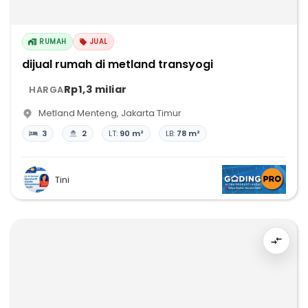
RUMAH
JUAL
dijual rumah di metland transyogi
Rp1,3 miliar
HARGA
Metland Menteng
,
Jakarta Timur
3
2
LT:
90 m²
LB:
78 m²
Tini