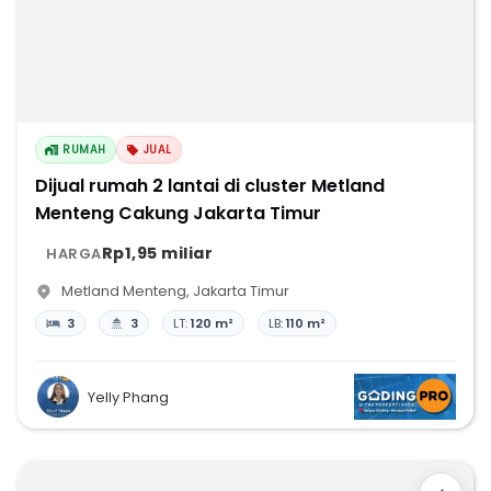
RUMAH
JUAL
Dijual rumah 2 lantai di cluster Metland
Menteng Cakung Jakarta Timur
Rp1,95 miliar
HARGA
Metland Menteng
,
Jakarta Timur
3
3
LT:
120 m²
LB:
110 m²
Yelly Phang