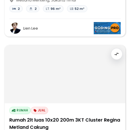
Metland Menteng
,
Jakarta Timur
2
2
LT:
96 m²
LB:
52 m²
Lien Lee
RUMAH
JUAL
Rumah 2lt luas 10x20 200m 3KT Cluster Regina
Metland Cakung