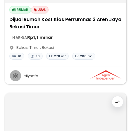
RUMAH
JUAL
Dijual Rumah Kost Kios Perrumnas 3 Aren Jaya
Bekasi Timur
Rp1,1 miliar
HARGA
Bekasi Timur
,
Bekasi
10
10
LT:
278 m²
LB:
200 m²
ellysefa