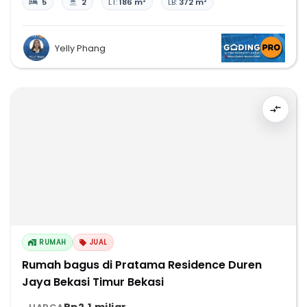
5
2
LT:
186 m²
LB:
372 m²
Yelly Phang
RUMAH
JUAL
Rumah bagus di Pratama Residence Duren
Jaya Bekasi Timur Bekasi