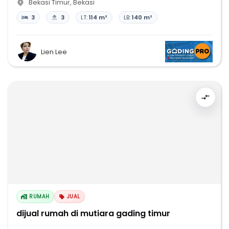
Bekasi Timur
,
Bekasi
3
3
LT:
114 m²
LB:
140 m²
Lien Lee
RUMAH
JUAL
dijual rumah di mutiara gading timur