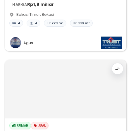
Rp1,9 miliar
HARGA
Bekasi Timur
,
Bekasi
4
4
LT:
223 m²
LB:
330 m²
Agus
RUMAH
JUAL