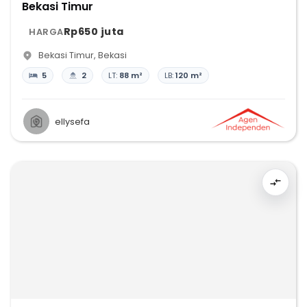
Bekasi Timur
Rp650 juta
HARGA
Bekasi Timur
,
Bekasi
5
2
LT:
88 m²
LB:
120 m²
ellysefa