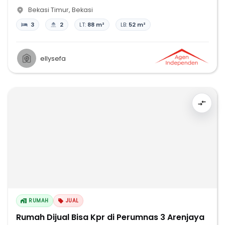
Bekasi Timur
,
Bekasi
3
2
LT:
88 m²
LB:
52 m²
ellysefa
RUMAH
JUAL
Rumah Dijual Bisa Kpr di Perumnas 3 Arenjaya