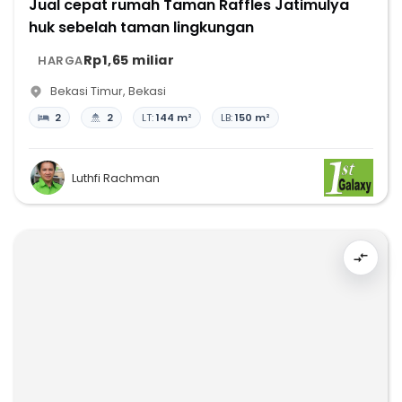
Jual cepat rumah Taman Raffles Jatimulya
huk sebelah taman lingkungan
Rp1,65 miliar
HARGA
Bekasi Timur
,
Bekasi
2
2
LT:
144 m²
LB:
150 m²
Luthfi Rachman