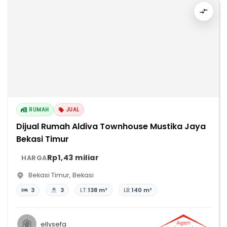
RUMAH
JUAL
Dijual Rumah Aldiva Townhouse Mustika Jaya
Bekasi Timur
Rp1,43 miliar
HARGA
Bekasi Timur
,
Bekasi
3
3
LT:
138 m²
LB:
140 m²
ellysefa