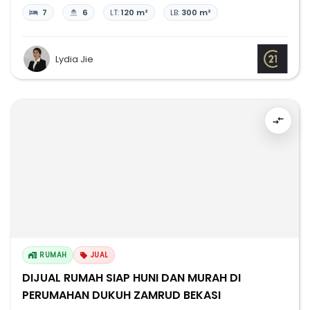
7
6
LT:
120 m²
LB:
300 m²
Lydia Jie
RUMAH
JUAL
DIJUAL RUMAH SIAP HUNI DAN MURAH DI
PERUMAHAN DUKUH ZAMRUD BEKASI