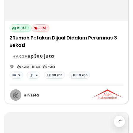
RUMAH
JUAL
2Rumah Petakan Dijual Didalam Perumnas 3
Bekasi
Rp300 juta
HARGA
Bekasi Timur
,
Bekasi
2
2
LT:
90 m²
LB:
60 m²
ellysefa