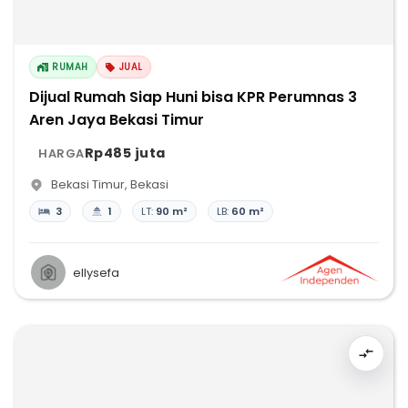
RUMAH
JUAL
Dijual Rumah Siap Huni bisa KPR Perumnas 3
Aren Jaya Bekasi Timur
Rp485 juta
HARGA
Bekasi Timur
,
Bekasi
3
1
LT:
90 m²
LB:
60 m²
ellysefa