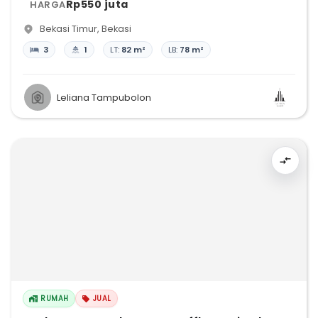
Rp550 juta
HARGA
Bekasi Timur
,
Bekasi
3
1
LT:
82 m²
LB:
78 m²
Leliana Tampubolon
RUMAH
JUAL