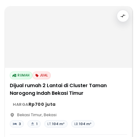
RUMAH
JUAL
Dijual rumah 2 Lantai di Cluster Taman
Narogong Indah Bekasi Timur
Rp700 juta
HARGA
Bekasi Timur
,
Bekasi
3
1
LT:
104 m²
LB:
104 m²