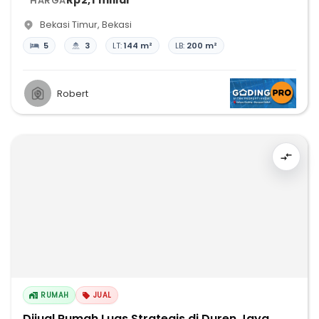
Rp2,1 miliar
HARGA
Bekasi Timur
,
Bekasi
5
3
LT:
144 m²
LB:
200 m²
Robert
RUMAH
JUAL
Dijual Rumah Luas Strategis di Duren Jaya