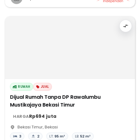
RUMAH
JUAL
Dijual Rumah Tanpa DP Rawalumbu
Mustikajaya Bekasi Timur
Rp694 juta
HARGA
Bekasi Timur
,
Bekasi
3
2
LT:
95 m²
LB:
52 m²