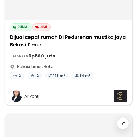
RUMAH
JUAL
Dijual cepat rumah Di Pedurenan mustika jaya
Bekasi Timur
Rp600 juta
HARGA
Bekasi Timur
,
Bekasi
2
2
LT:
178 m²
LB:
54 m²
Ariyanti