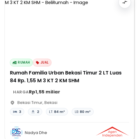
RUMAH
JUAL
Rumah Familia Urban Bekasi Timur 2 LT Luas
84 Rp. 1,55 M 3 KT 2 KM SHM
Rp1,55 miliar
HARGA
Bekasi Timur
,
Bekasi
3
2
LT:
84 m²
LB:
80 m²
Nadya Dhe