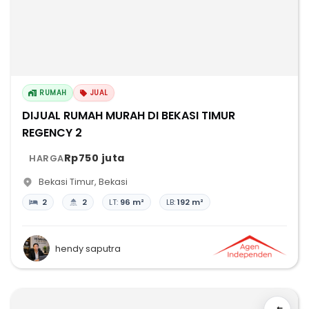
RUMAH
JUAL
DIJUAL RUMAH MURAH DI BEKASI TIMUR
REGENCY 2
Rp750 juta
HARGA
Bekasi Timur
,
Bekasi
2
2
LT:
96 m²
LB:
192 m²
hendy saputra