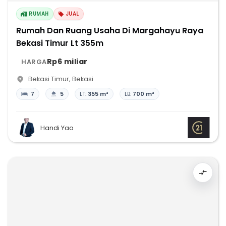
RUMAH
JUAL
Rumah Dan Ruang Usaha Di Margahayu Raya
Bekasi Timur Lt 355m
Rp6 miliar
HARGA
Bekasi Timur
,
Bekasi
7
5
LT:
355 m²
LB:
700 m²
Handi Yao