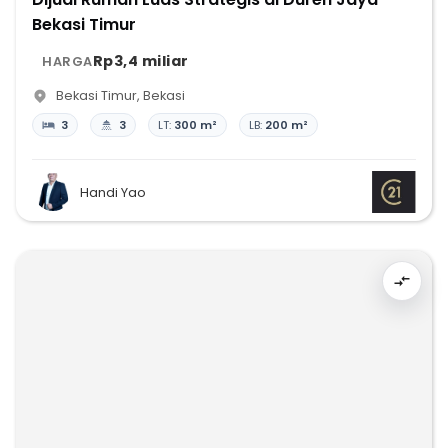
Bekasi Timur
Rp3,4 miliar
HARGA
Bekasi Timur
,
Bekasi
3
3
LT:
300 m²
LB:
200 m²
Handi Yao