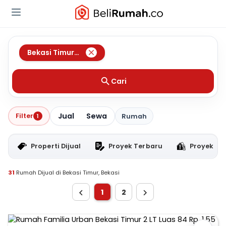
Bekasi Timur
,
Bekasi
Cari
Jual
Sewa
Filter
1
Rumah
Properti Dijual
Proyek Terbaru
Proyek RT
31
Rumah Dijual di Bekasi Timur, Bekasi
1
2