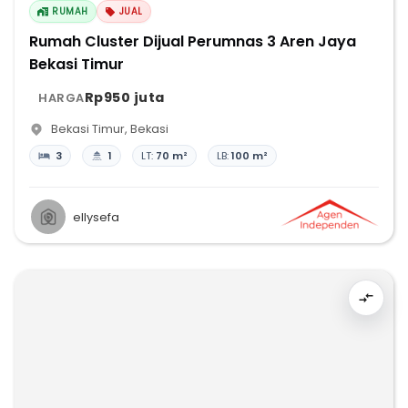
RUMAH
JUAL
Rumah Cluster Dijual Perumnas 3 Aren Jaya
Bekasi Timur
Rp950 juta
HARGA
Bekasi Timur
,
Bekasi
3
1
LT:
70 m²
LB:
100 m²
ellysefa