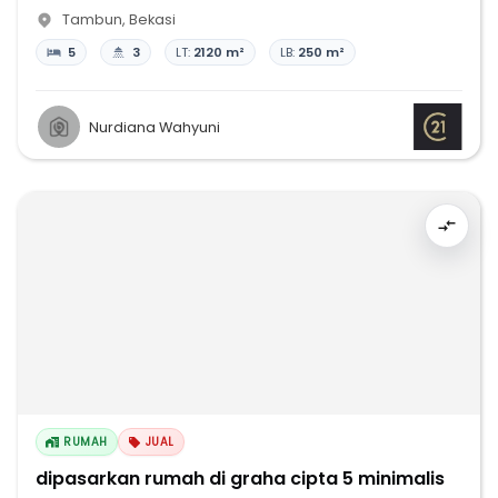
Tambun
,
Bekasi
5
3
LT:
2120 m²
LB:
250 m²
Nurdiana Wahyuni
RUMAH
JUAL
dipasarkan rumah di graha cipta 5 minimalis