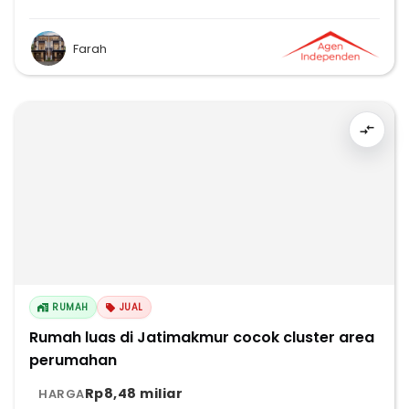
Farah
RUMAH
JUAL
Rumah luas di Jatimakmur cocok cluster area
perumahan
Rp8,48 miliar
HARGA