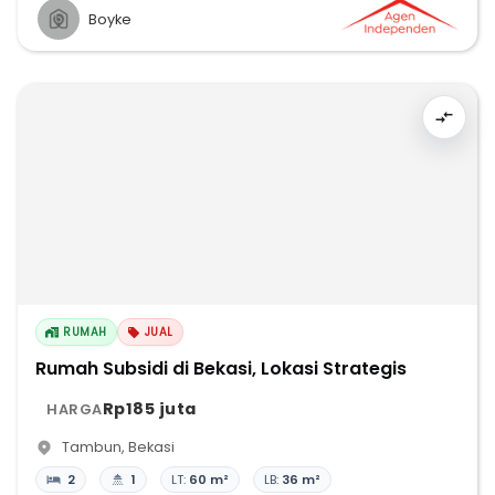
Boyke
RUMAH
JUAL
Rumah Subsidi di Bekasi, Lokasi Strategis
Rp185 juta
HARGA
Tambun
,
Bekasi
2
1
LT:
60 m²
LB:
36 m²