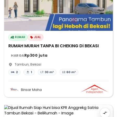
RUMAH
JUAL
RUMAH MURAH TANPA BI CHEKING Di BEKASI
Rp300 juta
HARGA
Tambun
,
Bekasi
2
1
LT:
30 m²
LB:
60 m²
Binsar Maha