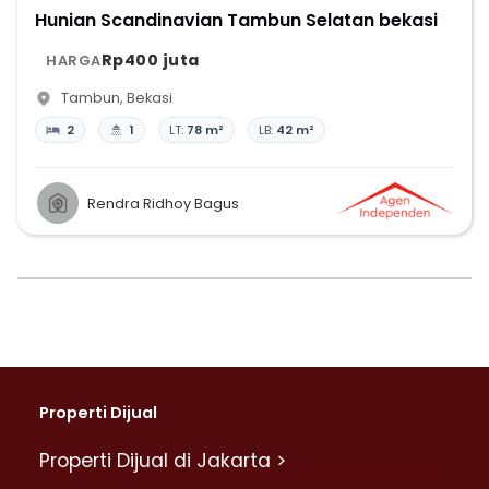
Hunian Scandinavian Tambun Selatan bekasi
Rp400 juta
HARGA
Tambun
,
Bekasi
2
1
LT:
78 m²
LB:
42 m²
Rendra Ridhoy Bagus
Properti Dijual
Properti Dijual di Jakarta >