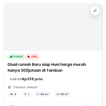
RUMAH
JUAL
Diual rumah Baru siap Huni harga murah
hanya 300jutaan di Tambun
Rp339 juta
HARGA
Tambun
,
Bekasi
2
1
LT:
60 m²
LB:
36 m²