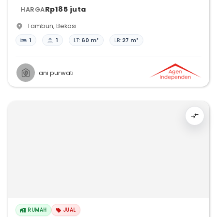
Rp185 juta
HARGA
Tambun
,
Bekasi
1
1
LT:
60 m²
LB:
27 m²
ani purwati
RUMAH
JUAL