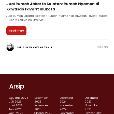
Jual Rumah Jakarta Selatan: Rumah Nyaman di
Kawasan Favorit Ibukota
Jual Rumah Jakarta Selatan : Rumah Nyaman di Kawasan Favorit Ibukota
– Bicara soal Jaksel lifestyle ...
Read more
SITI AISYAH AYYA AZ ZAHIR
23 Juli 2025
Arsip
Agustus 2026
Desember
Desember
Desember
Juli 2026
2025
2024
2023
Juni 2026
November
November
November
Mei 2026
2025
2024
2023
April 2026
Oktober 2025
September
Oktober 2023