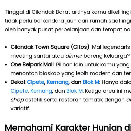
Tinggal di Cilandak Barat artinya kamu dikelili
tidak perlu berkendara jauh dari rumah saat i
oleh banyak pusat perbelanjaan dan tempat nong
Cilandak Town Square (Citos)
: Mal legendar
meeting santai atau
dinner
bareng keluarga? C
One Belpark Mall
: Pilihan lain untuk kamu yan
menonton bioskop yang lebih modern dan te
Dekat
Cipete
,
Kemang
, dan
Blok M
: Hanya dal
Cipete
,
Kemang
, dan
Blok M
. Ketiga area ini
shop
estetik serta restoran tematik dengan
a
variatif.
Memahami Karakter Hunian di