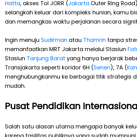
Hatta
, akses Tol JORR (
Jakarta
Outer Ring Road)
selangkah keluar dari kompleks hunian, kamu bis
dan memangkas waktu perjalanan secara signif
Ingin menuju
Sudirman
atau
Thamrin
tanpa str
memanfaatkan MRT Jakarta melalui Stasiun
Fa
Stasiun
Tanjung Barat
yang hanya berjarak beber
Transjakarta seperti koridor 6H (
Senen
), 7A (
Ka
menghubungkanmu ke berbagai titik strategis d
mudah.
Pusat Pendidikan Internasiona
Salah satu alasan utama mengapa banyak kelua
karena fasilitas publiknya yang sudah mumpuni