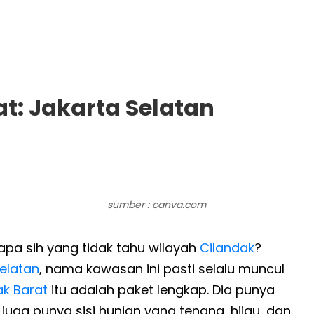
t: Jakarta Selatan
sumber : canva.com
apa sih yang tidak tahu wilayah
Cilandak
?
elatan
, nama kawasan ini pasti selalu muncul
ak Barat
itu adalah paket lengkap. Dia punya
juga punya sisi hunian yang tenang, hijau, dan