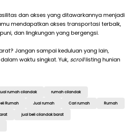
ilitas dan akses yang ditawarkannya menjadi
amu mendapatkan akses transportasi terbaik,
mpuni, dan lingkungan yang bergengsi.
Barat? Jangan sampai keduluan yang lain,
l dalam waktu singkat. Yuk,
scroll
listing hunian
!
jual rumah cilandak
rumah cilandak
Beli Rumah
Jual rumah
Cari rumah
Rumah
arat
jual beli cilandak barat