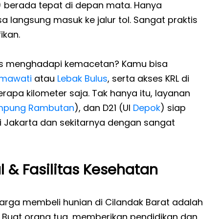
 berada tepat di depan mata. Hanya
a langsung masuk ke jalur tol. Sangat praktis
ikan.
es menghadapi kemacetan? Kamu bisa
tmawati
atau
Lebak Bulus
, serta akses KRL di
apa kilometer saja. Tak hanya itu, layanan
mpung Rambutan
), dan D21 (UI
Depok
) siap
i Jakarta dan sekitarnya dengan sangat
l & Fasilitas Kesehatan
rga membeli hunian di Cilandak Barat adalah
. Buat orang tua, memberikan pendidikan dan