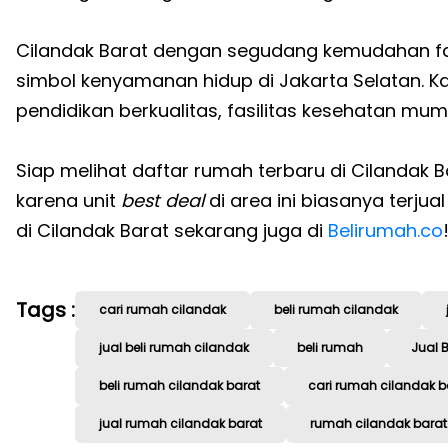
Cilandak Barat dengan segudang kemudahan fas
simbol kenyamanan hidup di Jakarta Selatan. K
pendidikan berkualitas, fasilitas kesehatan mu
Siap melihat daftar rumah terbaru di Cilandak 
karena unit
best deal
di area ini biasanya terjua
di Cilandak Barat sekarang juga di
Belirumah.co
Tags :
cari rumah cilandak
beli rumah cilandak
jual beli rumah cilandak
beli rumah
Jual 
beli rumah cilandak barat
cari rumah cilandak b
jual rumah cilandak barat
rumah cilandak barat