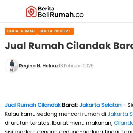
DIJUAL RUMAH
BERITA PROPERTI
Jual Rumah Cilandak Bara
Regina N. Helnaz
13 Februari 2026
Jual Rumah Cilandak
Barat:
Jakarta Selatan
- Si
Kalau kamu sedang mencari rumah di
Jakarta S
di urutan teratas. Ibarat menu makanan,
Ciland
sisi modern dengan gedung-gedung tinggi, tapi 