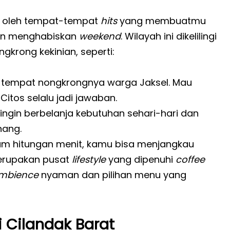
ngi oleh tempat-tempat
hits
yang membuatmu
ngin menghabiskan
weekend
. Wilayah ini dikelilingi
krong kekinian, seperti:
is tempat nongkrongnya warga Jaksel. Mau
itos selalu jadi jawaban.
g ingin berbelanja kebutuhan sehari-hari dan
nang.
am hitungan menit, kamu bisa menjangkau
 merupakan pusat
lifestyle
yang dipenuhi
coffee
mbience
nyaman dan pilihan menu yang
 Cilandak Barat