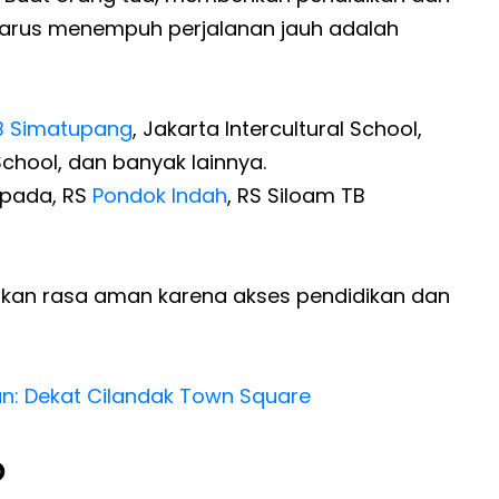
 harus menempuh perjalanan jauh adalah
B Simatupang
, Jakarta Intercultural School,
chool, dan banyak lainnya.
apada, RS
Pondok Indah
, RS Siloam TB
ikan rasa aman karena akses pendidikan dan
an: Dekat Cilandak Town Square
p