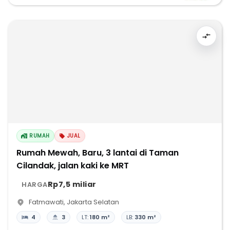
RUMAH
JUAL
Rumah Mewah, Baru, 3 lantai di Taman
Cilandak, jalan kaki ke MRT
Rp7,5 miliar
HARGA
Fatmawati
,
Jakarta Selatan
4
3
LT:
180 m²
LB:
330 m²