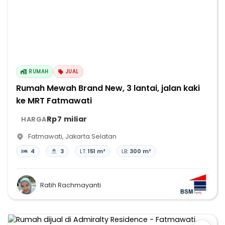
RUMAH
JUAL
Rumah Mewah Brand New, 3 lantai, jalan kaki
ke MRT Fatmawati
Rp7 miliar
HARGA
Fatmawati
,
Jakarta Selatan
4
3
LT:
151 m²
LB:
300 m²
Ratih Rachmayanti