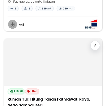
Fatmawati
,
Jakarta Selatan
6
6
LT:
339 m²
LB:
280 m²
Adji
RUMAH
JUAL
Rumah Tua Hitung Tanah Fatmawati Raya,
Nego Sampai Deal