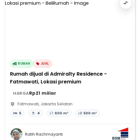
RUMAH
JUAL
Rumah dijual di Admiralty Residence -
Fatmawati, Lokasi premium
Rp21 miliar
HARGA
Fatmawati
,
Jakarta Selatan
5
4
LT:
600 m²
LB:
500 m²
Ratih Rachmayanti