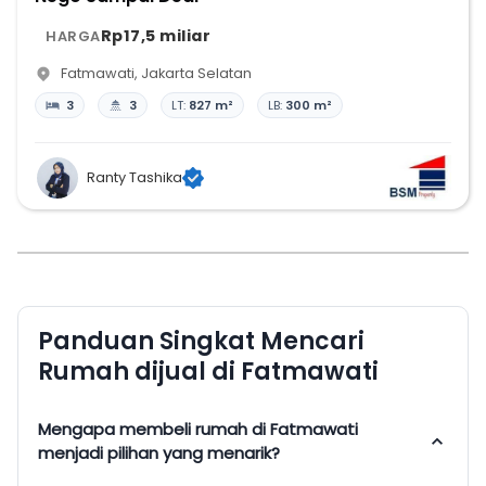
Rp17,5 miliar
HARGA
Fatmawati
,
Jakarta Selatan
3
3
LT:
827 m²
LB:
300 m²
Ranty Tashika
Panduan Singkat Mencari
Rumah dijual di Fatmawati
Mengapa membeli rumah di Fatmawati
menjadi pilihan yang menarik?