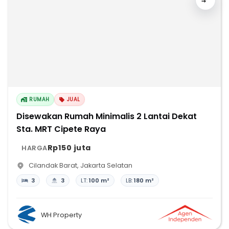
RUMAH
JUAL
Disewakan Rumah Minimalis 2 Lantai Dekat
Sta. MRT Cipete Raya
Rp150 juta
HARGA
Cilandak Barat
,
Jakarta Selatan
3
3
LT:
100 m²
LB:
180 m²
WH Property