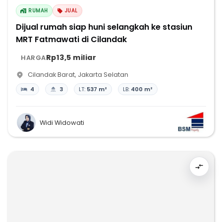
RUMAH
JUAL
Dijual rumah siap huni selangkah ke stasiun
MRT Fatmawati di Cilandak
Rp13,5 miliar
HARGA
Cilandak Barat
,
Jakarta Selatan
4
3
LT:
537 m²
LB:
400 m²
Widi Widowati