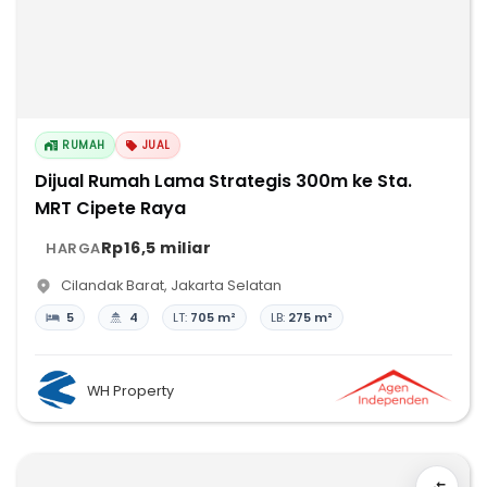
RUMAH
JUAL
Dijual Rumah Lama Strategis 300m ke Sta.
MRT Cipete Raya
Rp16,5 miliar
HARGA
Cilandak Barat
,
Jakarta Selatan
5
4
LT:
705 m²
LB:
275 m²
WH Property