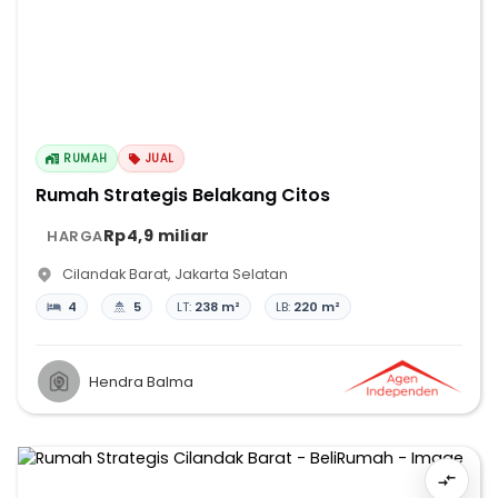
RUMAH
JUAL
Rumah Strategis Belakang Citos
Rp4,9 miliar
HARGA
Cilandak Barat
,
Jakarta Selatan
4
5
LT:
238 m²
LB:
220 m²
Hendra Balma