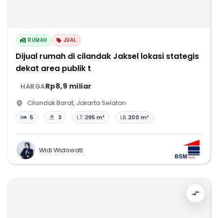
RUMAH
JUAL
Dijual rumah di cilandak Jaksel lokasi stategis
dekat area publik t
Rp8,9 miliar
HARGA
Cilandak Barat
,
Jakarta Selatan
5
3
LT:
295 m²
LB:
200 m²
Widi Widowati