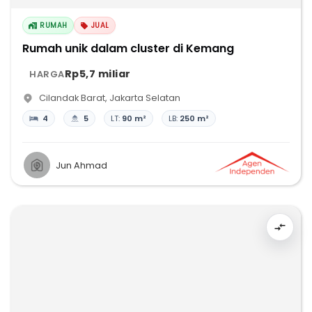
RUMAH
JUAL
Rumah unik dalam cluster di Kemang
Rp5,7 miliar
HARGA
Cilandak Barat
,
Jakarta Selatan
4
5
LT:
90 m²
LB:
250 m²
Jun Ahmad