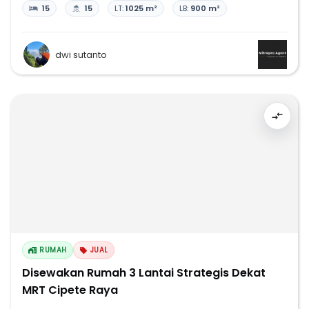
15
15
LT:
1025 m²
LB:
900 m²
dwi sutanto
RUMAH
JUAL
Disewakan Rumah 3 Lantai Strategis Dekat
MRT Cipete Raya