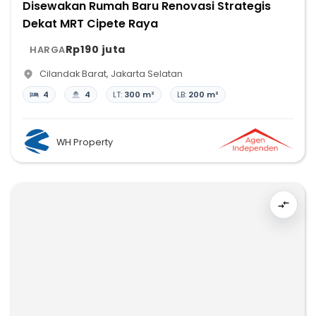
Disewakan Rumah Baru Renovasi Strategis
Dekat MRT Cipete Raya
Rp190 juta
HARGA
Cilandak Barat
,
Jakarta Selatan
4
4
LT:
300 m²
LB:
200 m²
WH Property