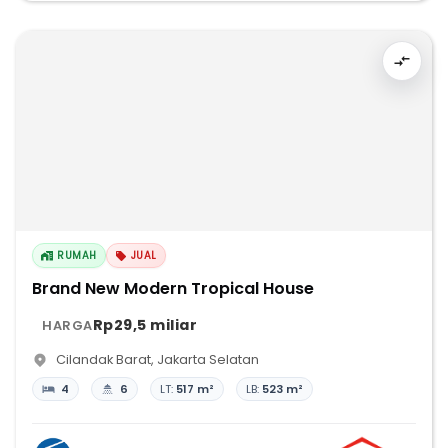
RUMAH
JUAL
Brand New Modern Tropical House
Rp29,5 miliar
HARGA
Cilandak Barat
,
Jakarta Selatan
4
6
LT:
517 m²
LB:
523 m²