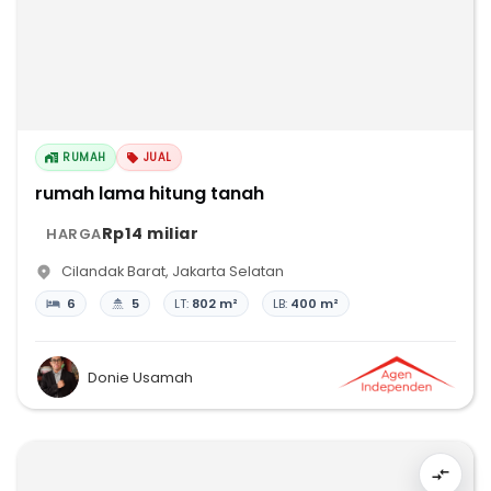
RUMAH
JUAL
rumah lama hitung tanah
Rp14 miliar
HARGA
Cilandak Barat
,
Jakarta Selatan
6
5
LT:
802 m²
LB:
400 m²
Donie Usamah