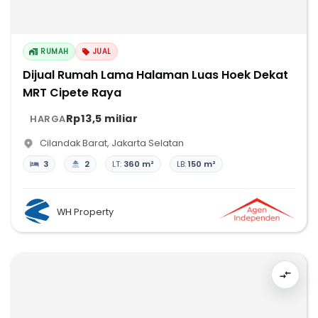
RUMAH
JUAL
Dijual Rumah Lama Halaman Luas Hoek Dekat
MRT Cipete Raya
Rp13,5 miliar
HARGA
Cilandak Barat
,
Jakarta Selatan
3
2
LT:
360 m²
LB:
150 m²
WH Property