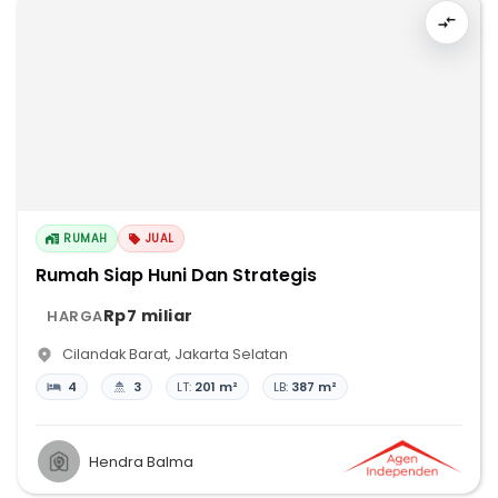
RUMAH
JUAL
Rumah Siap Huni Dan Strategis
Rp7 miliar
HARGA
Cilandak Barat
,
Jakarta Selatan
4
3
LT:
201 m²
LB:
387 m²
Hendra Balma