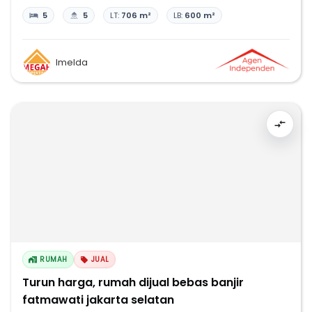
5
5
LT:
706 m²
LB:
600 m²
Imelda
RUMAH
JUAL
Turun harga, rumah dijual bebas banjir
fatmawati jakarta selatan