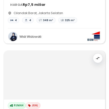
Rp7,5 miliar
HARGA
Cilandak Barat
,
Jakarta Selatan
4
4
LT:
348 m²
LB:
325 m²
Widi Widowati
RUMAH
JUAL