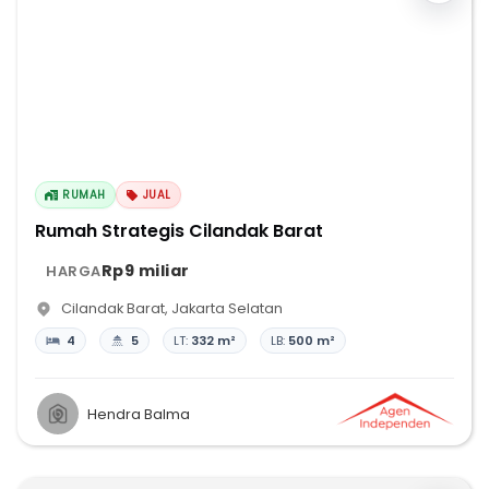
RUMAH
JUAL
Rumah Strategis Cilandak Barat
Rp9 miliar
HARGA
Cilandak Barat
,
Jakarta Selatan
4
5
LT:
332 m²
LB:
500 m²
Hendra Balma