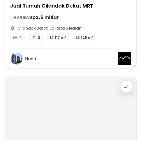
Jual Rumah Cilandak Dekat MRT
Rp2,6 miliar
HARGA
Cilandak Barat
,
Jakarta Selatan
4
2
LT:
117 m²
LB:
125 m²
Hana