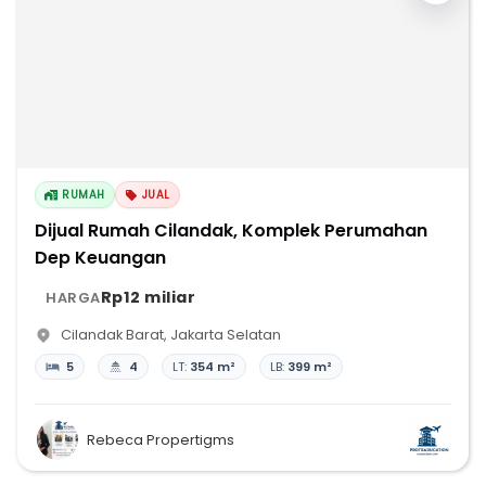
RUMAH
JUAL
Dijual Rumah Cilandak, Komplek Perumahan
Dep Keuangan
Rp12 miliar
HARGA
Cilandak Barat
,
Jakarta Selatan
5
4
LT:
354 m²
LB:
399 m²
Rebeca Propertigms