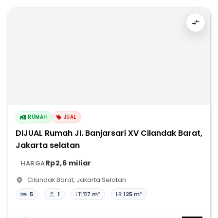
RUMAH
JUAL
DIJUAL Rumah JI. Banjarsari XV Cilandak Barat,
Jakarta selatan
Rp2,6 miliar
HARGA
Cilandak Barat
,
Jakarta Selatan
5
1
LT:
117 m²
LB:
125 m²