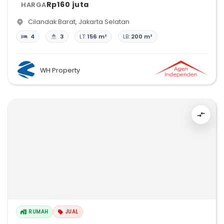
Rp160 juta
HARGA
Cilandak Barat
,
Jakarta Selatan
4
3
LT:
156 m²
LB:
200 m²
WH Property
RUMAH
JUAL