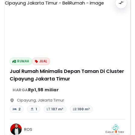
RUMAH
JUAL
Jual Rumah Minimalis Depan Taman Di Cluster
Cipayung Jakarta Timur
Rp1,98 miliar
HARGA
Cipayung
,
Jakarta Timur
2
1
LT:
107 m²
LB:
100 m²
ROS