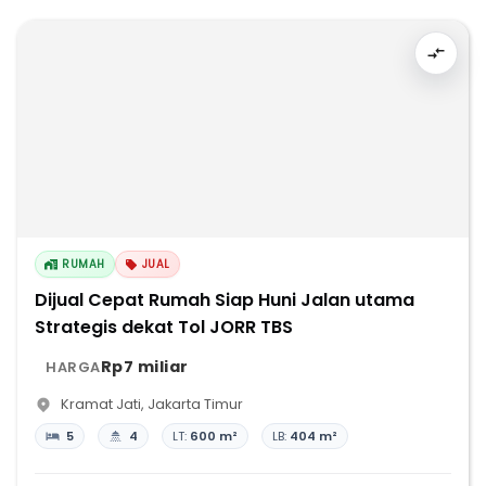
RUMAH
JUAL
Dijual Cepat Rumah Siap Huni Jalan utama
Strategis dekat Tol JORR TBS
Rp7 miliar
HARGA
Kramat Jati
,
Jakarta Timur
5
4
LT:
600 m²
LB:
404 m²