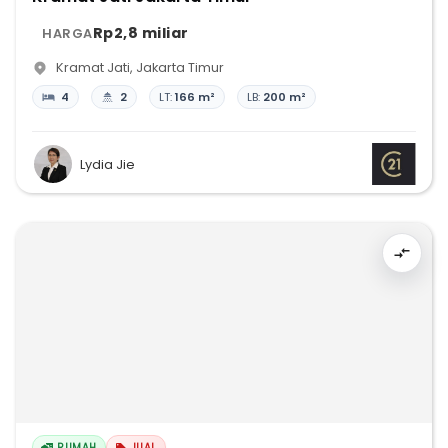
Rp2,8 miliar
HARGA
Kramat Jati
,
Jakarta Timur
4
2
LT:
166 m²
LB:
200 m²
Lydia Jie
RUMAH
JUAL