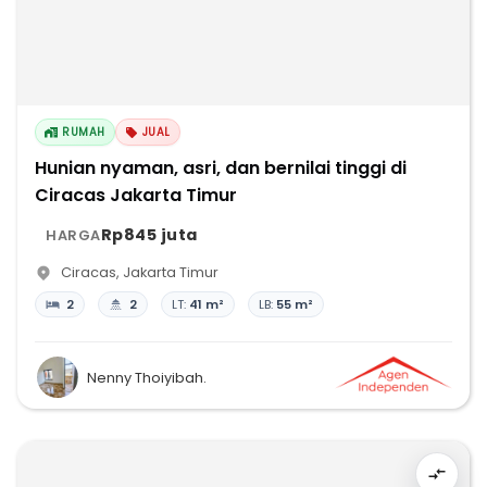
RUMAH
JUAL
Hunian nyaman, asri, dan bernilai tinggi di
Ciracas Jakarta Timur
Rp845 juta
HARGA
Ciracas
,
Jakarta Timur
2
2
LT:
41 m²
LB:
55 m²
Nenny Thoiyibah.