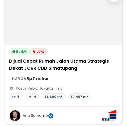
RUMAH
JUAL
Dijual Cepat Rumah Jalan Utama Strategis
Dekat JORR CBD Simatupang
Rp7 miliar
HARGA
Pasar Rebo
,
Jakarta Timur
5
4
LT:
600 m²
LB:
407 m²
Ano Sumarno