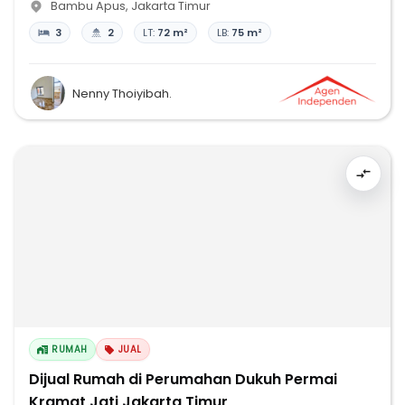
Bambu Apus
,
Jakarta Timur
3
2
LT:
72 m²
LB:
75 m²
Nenny Thoiyibah.
RUMAH
JUAL
Dijual Rumah di Perumahan Dukuh Permai
Kramat Jati Jakarta Timur