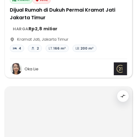
Dijual Rumah di Dukuh Permai Kramat Jati
Jakarta Timur
Rp2,8 miliar
HARGA
Kramat Jati
,
Jakarta Timur
4
2
LT:
166 m²
LB:
200 m²
Oka Lie