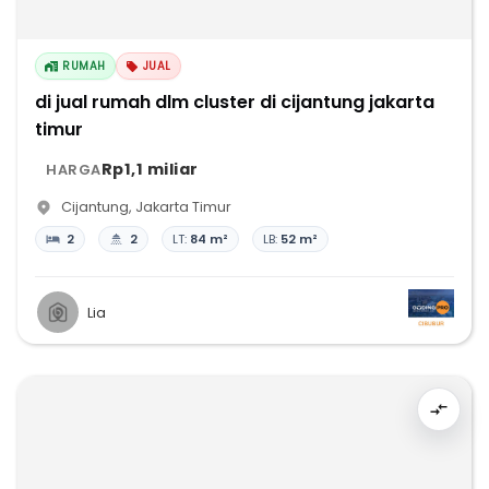
RUMAH
JUAL
di jual rumah dlm cluster di cijantung jakarta
timur
Rp1,1 miliar
HARGA
Cijantung
,
Jakarta Timur
2
2
LT:
84 m²
LB:
52 m²
Lia