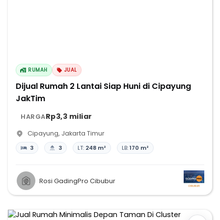
RUMAH
JUAL
Dijual Rumah 2 Lantai Siap Huni di Cipayung
JakTim
Rp3,3 miliar
HARGA
Cipayung
,
Jakarta Timur
3
3
LT:
248 m²
LB:
170 m²
Rosi GadingPro Cibubur