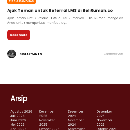
TIPS & PANDUAN
Ajak Teman untuk Referral LMS di BeliRumah.co
Ajak Teman untuk Referral LMS di BeliRumah.co – BeliRumah mengajak
Anda untuk memperluas manfaat lay...
Read more
DIDI ARIYANTO
13 Desember 2024
Arsip
Agustus 2026
Desember
Desember
Desember
Juli 2026
2025
2024
2023
Juni 2026
November
November
November
Mei 2026
2025
2024
2023
April 2026
Oktober 2025
September
Oktober 2023