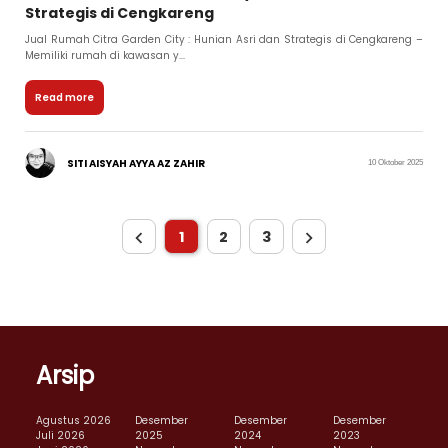
Strategis di Cengkareng
Jual Rumah Citra Garden City : Hunian Asri dan Strategis di Cengkareng –
Memiliki rumah di kawasan y...
Read more
SITI AISYAH AYYA AZ ZAHIR
10 Oktober 2025
1
2
3
Arsip
Agustus 2026
Desember
Desember
Desember
Juli 2026
2025
2024
2023