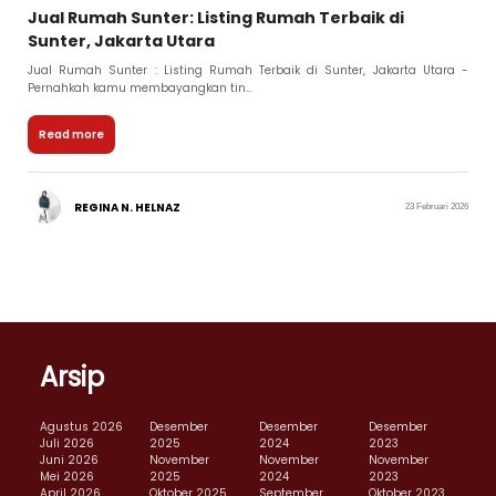
Jual Rumah Sunter: Listing Rumah Terbaik di
Sunter, Jakarta Utara
Jual Rumah Sunter : Listing Rumah Terbaik di Sunter, Jakarta Utara -
Pernahkah kamu membayangkan tin...
Read more
REGINA N. HELNAZ
23 Februari 2026
Arsip
Agustus 2026
Desember
Desember
Desember
Juli 2026
2025
2024
2023
Juni 2026
November
November
November
Mei 2026
2025
2024
2023
April 2026
Oktober 2025
September
Oktober 2023