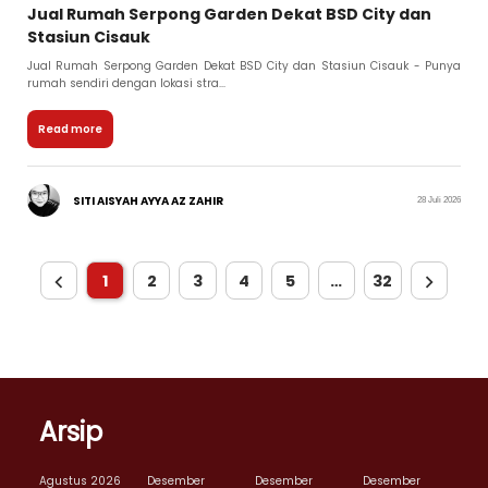
Jual Rumah Serpong Garden Dekat BSD City dan
Stasiun Cisauk
Jual Rumah Serpong Garden Dekat BSD City dan Stasiun Cisauk - Punya
rumah sendiri dengan lokasi stra...
Read more
SITI AISYAH AYYA AZ ZAHIR
28 Juli 2026
1
2
3
4
5
…
32
Arsip
Agustus 2026
Desember
Desember
Desember