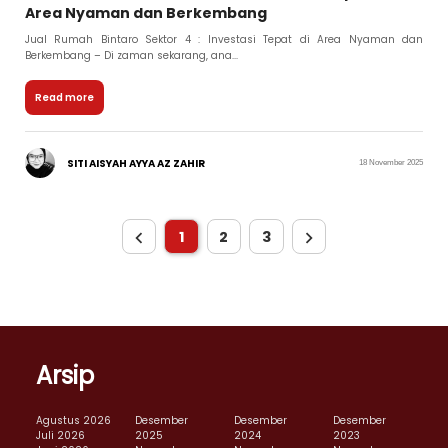
Area Nyaman dan Berkembang
Jual Rumah Bintaro Sektor 4 : Investasi Tepat di Area Nyaman dan
Berkembang – Di zaman sekarang, ana...
Read more
SITI AISYAH AYYA AZ ZAHIR
18 November 2025
1
2
3
Arsip
Agustus 2026
Desember
Desember
Desember
Juli 2026
2025
2024
2023