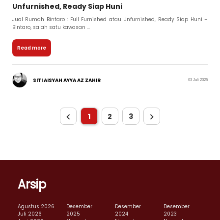
Unfurnished, Ready Siap Huni
Jual Rumah Bintaro : Full Furnished atau Unfurnished, Ready Siap Huni –
Bintaro, salah satu kawasan ...
Read more
SITI AISYAH AYYA AZ ZAHIR
03 Juli 2025
1
2
3
Arsip
Agustus 2026
Desember
Desember
Desember
Juli 2026
2025
2024
2023