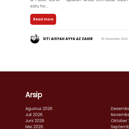
satu ho...
Read more
SITI AISYAH AYYA AZ ZAHIR
30 September 2025
Arsip
Agustus 2026
Desembe
Juli 2026
Novembe
Juni 2026
Oktober 
Mei 2026
Septemb