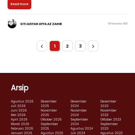
Read more
SITI AISYAH AYYA AZ ZAHIR
06 November 2025
1
2
3
Arsip
Agustus 2026
Desember
Desember
Desember
Juli 2026
2025
2024
2023
Juni 2026
November
November
November
Mei 2026
2025
2024
2023
April 2026
Oktober 2025
September
Oktober 2023
Maret 2026
September
2024
September
Februari 2026
2025
Agustus 2024
2023
Januari 2026
Agustus 2025
Juli 2024
Agustus 2023