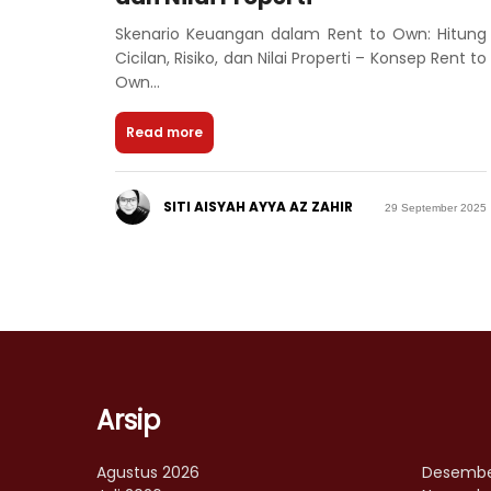
Skenario Keuangan dalam Rent to Own: Hitung
Cicilan, Risiko, dan Nilai Properti – Konsep Rent to
Own...
Read more
SITI AISYAH AYYA AZ ZAHIR
29 September 2025
Arsip
Agustus 2026
Desembe