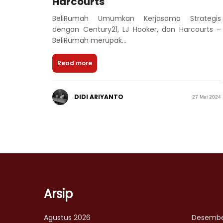
Harcourts
BeliRumah Umumkan Kerjasama Strategis
dengan Century21, LJ Hooker, dan Harcourts –
BeliRumah merupak...
Read more
DIDI ARIYANTO
27 Mei 2024
Arsip
Agustus 2026
Desembe